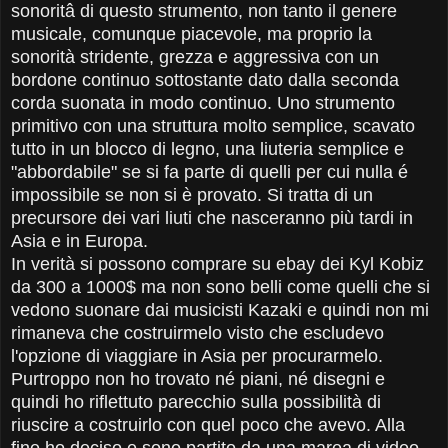
sonoritâ di questo strumento, non tanto il genere
musicale, comunque piacevole, ma proprio la
sonorità stridente, grezza e aggressiva con un
bordone continuo sottostante dato dalla seconda
corda suonata in modo continuo. Uno strumento
primitivo con una struttura molto semplice, scavato
tutto in un blocco di legno, una liuteria semplice e
"abbordabile" se si fa parte di quelli per cui nulla é
impossibile se non si è provato. Si tratta di un
precursore dei vari liuti che nasceranno più tardi in
Asia e in Europa.
In verità si possono comprare su ebay dei Kyl Kobiz
da 300 a 1000$ ma non sono belli come quelli che si
vedono suonare dai musicisti Kazaki e quindi non mi
rimaneva che costruirmelo visto che escludevo
l'opzione di viaggiare in Asia per procurarmelo.
Purtroppo non ho trovato né piani, né disegni e
quindi ho riflettuto parecchio sulla possibilità di
riuscire a costruirlo con quel poco che avevo. Alla
fine ho deciso e sono partito da una marea di video