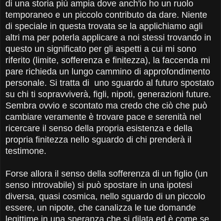
di una storia più ampia dove anch'io ho un ruolo
temporaneo e un piccolo contributo da dare. Niente
di speciale in questa trovata se la applichiamo agli
altri ma per poterla applicare a noi stessi trovando in
questo un significato per gli aspetti a cui mi sono
riferito (limite, sofferenza e finitezza), la faccenda mi
pare richieda un lungo cammino di approfondimento
personale. Si tratta di uno sguardo al futuro spostato
su chi ti sopravviverà, figli, nipoti, generazioni future.
Sembra ovvio e scontato ma credo che ciò che può
cambiare veramente è trovare pace e serenità nel
ricercare il senso della propria esistenza e della
propria finitezza nello sguardo di chi prenderà il
testimone.
Forse allora il senso della sofferenza di un figlio (un
senso introvabile) si può spostare in una ipotesi
diversa, quasi cosmica, nello sguardo di un piccolo
essere, un nipote, che canalizza le tue domande
legittime in una speranza che si dilata ed è come se