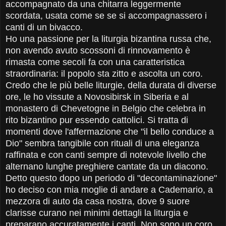
accompagnato da una chitarra leggermente
scordata, usata come se se si accompagnassero i
canti di un bivacco.
Ho una passione per la liturgia bizantina russa che,
non avendo avuto scossoni di rinnovamento è
rimasta come secoli fa con una caratteristica
straordinaria: il popolo sta zitto e ascolta un coro.
Credo che le più belle liturgie, della durata di diverse
ore, le ho vissute a Novosibirsk in Siberia e al
monastero di Chevetogne in Belgio che celebra in
rito bizantino pur essendo cattolici. Si tratta di
momenti dove l'affermazione che "il bello conduce a
Dio" sembra tangibile con rituali di una eleganza
raffinata e con canti sempre di notevole livello che
alternano lunghe preghiere cantate da un diacono.
Detto questo dopo un periodo di "decontaminazione"
ho deciso con mia moglie di andare a Cademario, a
mezzora di auto da casa nostra, dove 9 suore
clarisse curano nei minimi dettagli la liturgia e
preparano accuratamente i canti. Non sono un coro