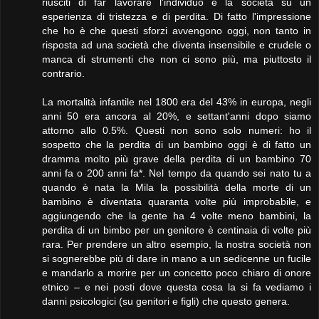
riusciti di far lavorare l'individuo e la società su un
esperienza di tristezza e di perdita. Di fatto l'impressione
che ho è che questi sforzi avvengono oggi, non tanto in
risposta ad una società che diventa insensibile e crudele o
manca di strumenti che non ci sono più, ma piuttosto il
contrario.
La mortalità infantile nel 1800 era del 43% in europa, negli
anni 50 era ancora al 20%, e settant'anni dopo siamo
attorno allo 0.5%. Questi non sono solo numeri: ho il
sospetto che la perdita di un bambino oggi è di fatto un
dramma molto più grave della perdita di un bambino 70
anni fa o 200 anni fa*. Nel tempo da quando sei nato tu a
quando è nata la Mila la possibilità della morte di un
bambino è diventata quaranta volte più improbabile, e
aggiungendo che la gente ha 4 volte meno bambini, la
perdita di un bimbo per un genitore è centinaia di volte più
rara. Per prendere un altro esempio, la nostra società non
si sognerebbe più di dare in mano a un sedicenne un fucile
e mandarlo a morire per un concetto poco chiaro di onore
etnico – e nei posti dove questa cosa la si fa vediamo i
danni psicologici (su genitori e figli) che questo genera.