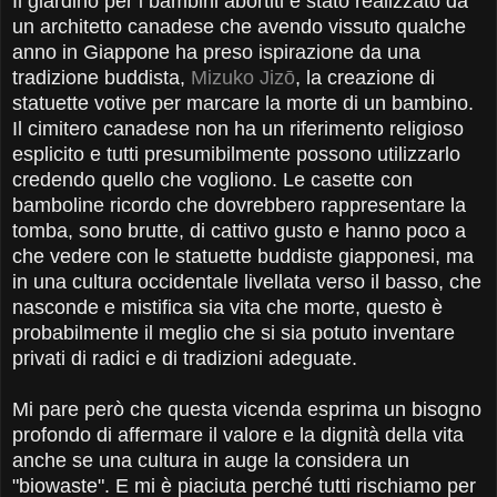
Il giardino per i bambini abortiti è stato realizzato da
un architetto canadese che avendo vissuto qualche
anno in Giappone ha preso ispirazione da una
tradizione buddista,
Mizuko Jizō
, la creazione di
statuette votive per marcare la morte di un bambino.
Il cimitero canadese non ha un riferimento religioso
esplicito e tutti presumibilmente possono utilizzarlo
credendo quello che vogliono. Le casette con
bamboline ricordo che dovrebbero rappresentare la
tomba, sono brutte, di cattivo gusto e hanno poco a
che vedere con le statuette buddiste giapponesi, ma
in una cultura occidentale livellata verso il basso, che
nasconde e mistifica sia vita che morte, questo è
probabilmente il meglio che si sia potuto inventare
privati di radici e di tradizioni adeguate.
Mi pare però che questa vicenda esprima un bisogno
profondo di affermare il valore e la dignità della vita
anche se una cultura in auge la considera un
"biowaste". E mi è piaciuta perché tutti rischiamo per