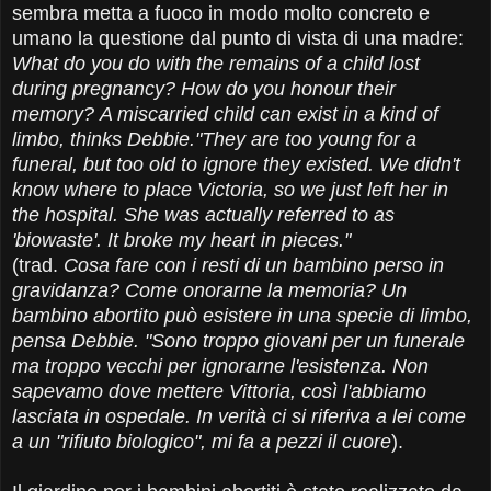
sembra metta a fuoco in modo molto concreto e
umano la questione dal punto di vista di una madre:
What do you do with the remains of a child lost
during pregnancy? How do you honour their
memory?
A miscarried child can exist in a kind of
limbo, thinks Debbie.
"They are too young for a
funeral, but too old to ignore they existed. We didn't
know where to place Victoria, so we just left her in
the hospital. She was actually referred to as
'biowaste'. It broke my heart in pieces."
(trad.
Cosa fare con i resti di un bambino perso in
gravidanza?
Come onorarne la memoria? Un
bambino abortito può esistere in una specie di limbo,
pensa Debbie. "Sono troppo giovani per un funerale
ma troppo vecchi per ignorarne l'esistenza. Non
sapevamo dove mettere Vittoria, così l'abbiamo
lasciata in ospedale. In verità ci si riferiva a lei come
a un "rifiuto biologico", mi fa a pezzi il cuore
).