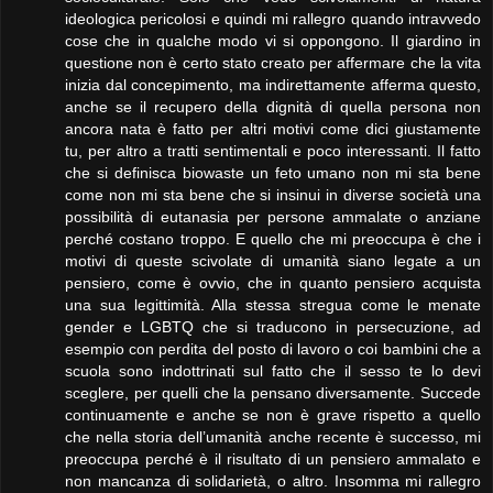
ideologica pericolosi e quindi mi rallegro quando intravvedo
cose che in qualche modo vi si oppongono. Il giardino in
questione non è certo stato creato per affermare che la vita
inizia dal concepimento, ma indirettamente afferma questo,
anche se il recupero della dignità di quella persona non
ancora nata è fatto per altri motivi come dici giustamente
tu, per altro a tratti sentimentali e poco interessanti. Il fatto
che si definisca biowaste un feto umano non mi sta bene
come non mi sta bene che si insinui in diverse società una
possibilità di eutanasia per persone ammalate o anziane
perché costano troppo. E quello che mi preoccupa è che i
motivi di queste scivolate di umanità siano legate a un
pensiero, come è ovvio, che in quanto pensiero acquista
una sua legittimità. Alla stessa stregua come le menate
gender e LGBTQ che si traducono in persecuzione, ad
esempio con perdita del posto di lavoro o coi bambini che a
scuola sono indottrinati sul fatto che il sesso te lo devi
sceglere, per quelli che la pensano diversamente. Succede
continuamente e anche se non è grave rispetto a quello
che nella storia dell’umanità anche recente è successo, mi
preoccupa perché è il risultato di un pensiero ammalato e
non mancanza di solidarietà, o altro. Insomma mi rallegro