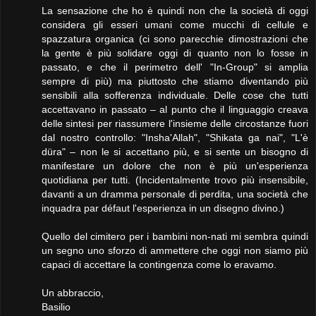
La sensazione che ho è quindi non che la società di oggi
considera gli esseri umani come mucchi di cellule e
spazzatura organica (ci sono parecchie dimostrazioni che
la gente è più solidare oggi di quanto non lo fosse in
passato, e che il perimetro dell' "In-Group" si amplia
sempre di più) ma piuttosto che stiamo diventando più
sensibili alla sofferenza individuale. Delle cose che tutti
accettavano in passato – al punto che il linguaggio creava
delle sintesi per riassumere l'insieme delle circostanze fuori
dal nostro controllo: "Insha'Allah", "Shikata ga nai", "L'è
düra" – non le si accettano più, e si sente un bisogno di
manifestare un dolore che non è più un'esperienza
quotidiana per tutti. (Incidentalmente trovo più insensibile,
davanti a un dramma personale di perdita, una società che
inquadra par défaut l'esperienza in un disegno divino.)
Quello del cimitero per i bambini non-nati mi sembra quindi
un segno uno sforzo di ammettere che oggi non siamo più
capaci di accettare la contingenza come lo eravamo.
Un abbraccio,
Basilio